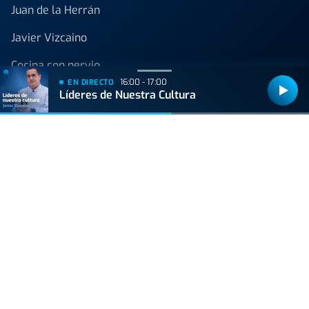
Juan de la Herrán
Javier Vizcaino
Cocina con nervio
16:00 - 17:00
EN DIRECTO
Líderes de Nuestra Cultura
Onda Vasca
C/ Padre Lojendio 2 - 1º 48008 Bilbao
Tel:
94 413 25 80
Avenida de Tolosa 23-25 20018 Donostia
Tel:
943 42 36 44
Bilbao
90.1 FM
Donostia
106.9 FM