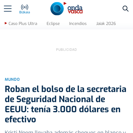
Bus
Bizkaia
Caso Plus Ultra
Eclipse
Incendios
Jaiak 2026
MUNDO
Roban el bolso de la secretaria
de Seguridad Nacional de
EEUU: tenía 3.000 dólares en
efectivo
Kristi Noem llevaba además cheques en blanco y