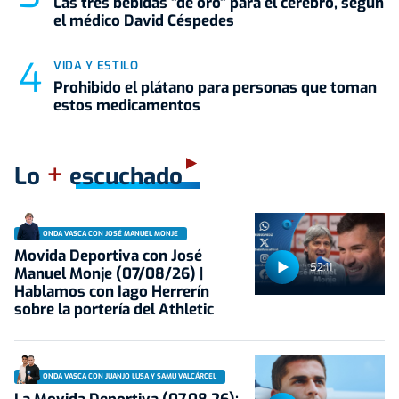
Las tres bebidas "de oro" para el cerebro, según
el médico David Céspedes
VIDA Y ESTILO
Prohibido el plátano para personas que toman
estos medicamentos
+
Lo
escuchado
ONDA VASCA CON JOSÉ MANUEL MONJE
Movida Deportiva con José
52:11
Manuel Monje (07/08/26) |
Hablamos con Iago Herrerín
sobre la portería del Athletic
ONDA VASCA CON JUANJO LUSA Y SAMU VALCÁRCEL