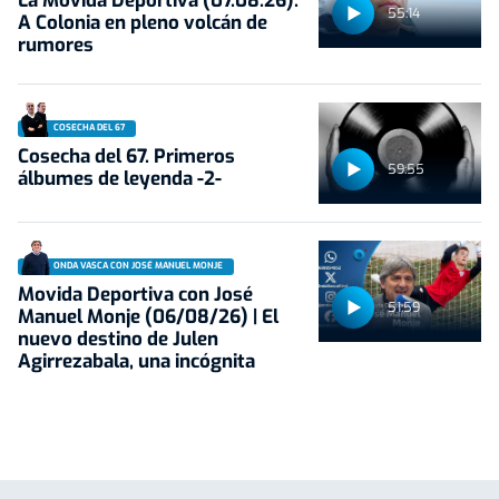
La Movida Deportiva (07.08.26):
55:14
A Colonia en pleno volcán de
rumores
COSECHA DEL 67
Cosecha del 67. Primeros
59:55
álbumes de leyenda -2-
ONDA VASCA CON JOSÉ MANUEL MONJE
Movida Deportiva con José
51:59
Manuel Monje (06/08/26) | El
nuevo destino de Julen
Agirrezabala, una incógnita