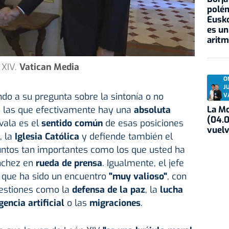
polém
Eusko
es un
aritm
XIV.
Vatican Media
O
J
ndo a su pregunta sobre la sintonía o no
V
La Mo
en las que efectivamente hay una
absoluta
(04.0
avala es el
sentido común
de esas posiciones
vuelv
, la
Iglesia Católica
y defiende también el
ntos tan importantes como los que usted ha
nchez en
rueda de prensa
. Igualmente, el jefe
o que ha sido un encuentro
"muy valioso"
, con
estiones como la
defensa de la paz
, la
lucha
gencia artificial
o las
migraciones
.