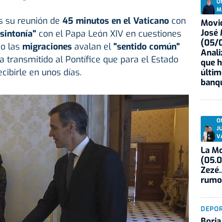
O
M
s su reunión de
45 minutos en el Vaticano
con
Movid
José
sintonía"
con el Papa León XIV en cuestiones
(05/0
o las
migraciones
avalan el
"sentido común"
Anali
a transmitido al Pontífice que para el Estado
que h
cibirle en unos días.
últim
banqu
O
J
V
La Mo
(05.0
Zezé.
rumo
DEPO
Borja