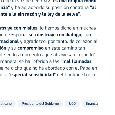
do que la voz de León XIV
"es una brújula moral
icia"
y ha agradecido su posición contraria
"al
nte a la sin razón y la ley de la selva"
.
struye con misiles
, lo hemos dicho en muchas
no de España,
se construye con diálogo
, con
ernacional
y agradezco, por tanto, de corazón al
ión
y su
compromiso
en este camino tan
ible en los momentos que atraviesa el mundo",
manera, se ha referido a las
"mal llamadas
ue ha dicho que no ha abordado con el Papa en
do la
"especial sensibilidad"
del Pontífice hacia
aticano
Presidente del Gobierno
UCO
financiación ilegal