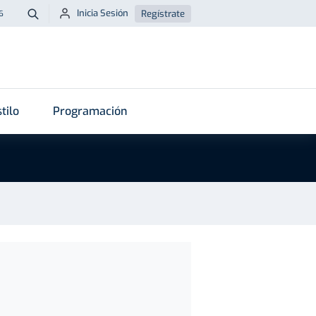
Inicia Sesión
Regístrate
6
Buscar
tilo
Programación