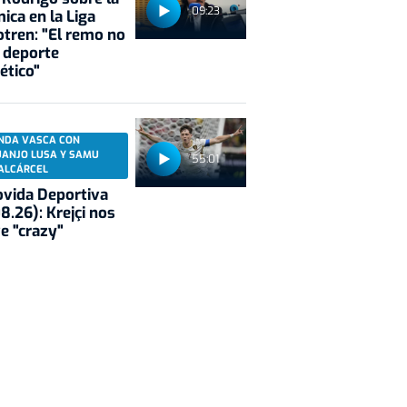
09:23
ica en la Liga
tren: "El remo no
 deporte
ético"
NDA VASCA CON
UANJO LUSA Y SAMU
55:01
ALCÁRCEL
vida Deportiva
8.26): Krejçi nos
e "crazy"