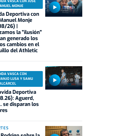
NDA VASCA CON JOSÉ
ANUEL MONJE
52:42
a Deportiva con
 Manuel Monje
8/26) |
zamos la "ilusión"
an generado los
os cambios en el
illo del Athletic
NDA VASCA CON
UANJO LUSA Y SAMU
55:18
ALCÁRCEL
vida Deportiva
8.26): Aguerd,
.. se disparan los
res
RTES
 Rodrigo sobre la