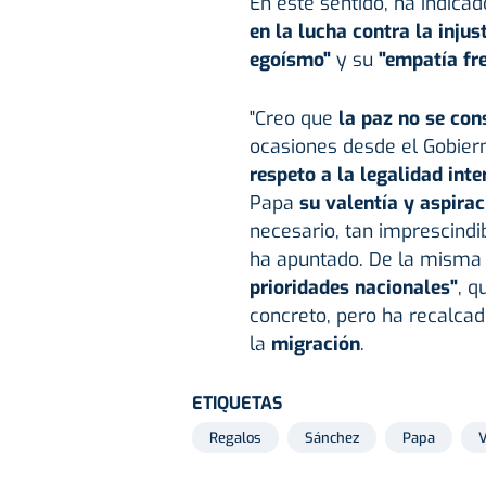
En este sentido, ha indica
en la lucha contra la injust
egoísmo"
y su
"empatía fre
"Creo que
la paz no se con
ocasiones desde el Gobier
respeto a la legalidad int
Papa
su valentía y aspirac
necesario, tan imprescind
ha apuntado. De la misma 
prioridades nacionales"
, q
concreto, pero ha recalca
la
migración
.
ETIQUETAS
Regalos
Sánchez
Papa
V