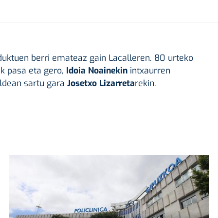
uktuen berri emateaz gain Lacalleren. 80 urteko
ik pasa eta gero,
Idoia Noainekin
intxaurren
aldean sartu gara
Josetxo Lizarreta
rekin.