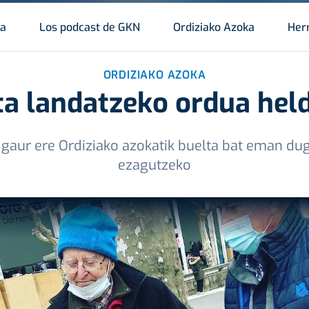
da
Los podcast de GKN
Ordiziako Azoka
Herr
ORDIZIAKO AZOKA
ta landatzeko ordua held
 gaur ere Ordiziako azokatik buelta bat eman du
ezagutzeko