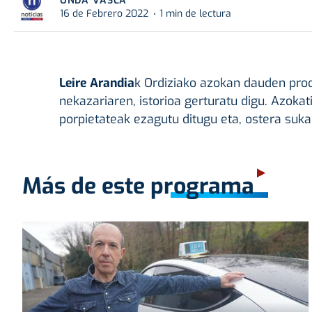
ONDA VASCA
16 de Febrero 2022
1 min de lectura
Leire Arandia
k Ordiziako azokan dauden prod
nekazariaren, istorioa gerturatu digu. Azokat
porpietateak ezagutu ditugu eta, ostera suk
Más de este programa