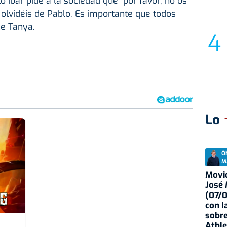
 Ibar pide a la sociedad que "por favor, no os
 olvidéis de Pablo. Es importante que todos
ce Tanya.
Lo
O
M
Movid
José
(07/
con I
sobre
Athle