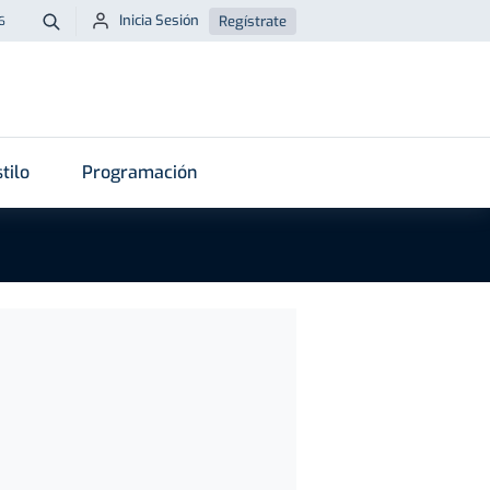
Inicia Sesión
Regístrate
6
Buscar
tilo
Programación