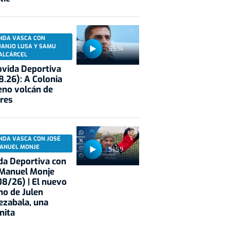
NDA VASCA CON
UANJO LUSA Y SAMU
55:14
ALCÁRCEL
vida Deportiva
8.26): A Colonia
eno volcán de
res
NDA VASCA CON JOSÉ
ANUEL MONJE
51:59
a Deportiva con
 Manuel Monje
8/26) | El nuevo
no de Julen
ezabala, una
nita