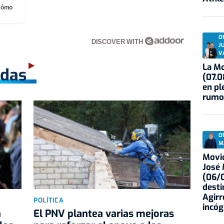
¡Cómo
O
DISCOVER WITH
J
V
La Mo
adas
(07.0
en pl
rumo
O
M
Movid
José
(06/0
desti
Agirr
POLÍTICA
incóg
n
El PNV plantea varias mejoras