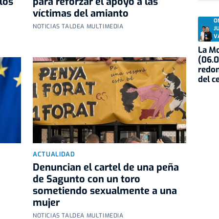
los
para reforzar el apoyo a las
víctimas del amianto
O
NOTICIAS TALDEA MULTIMEDIA
J
V
La Mo
(06.0
redon
del c
ACTUALIDAD
Denuncian el cartel de una peña
de Sagunto con un toro
sometiendo sexualmente a una
mujer
NOTICIAS TALDEA MULTIMEDIA