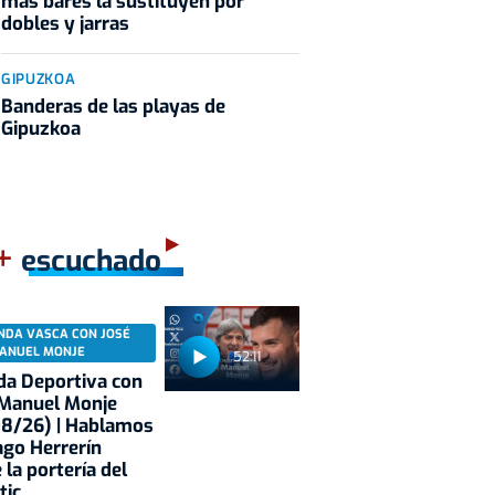
más bares la sustituyen por
dobles y jarras
GIPUZKOA
Banderas de las playas de
Gipuzkoa
+
escuchado
NDA VASCA CON JOSÉ
ANUEL MONJE
52:11
a Deportiva con
 Manuel Monje
08/26) | Hablamos
ago Herrerín
 la portería del
tic