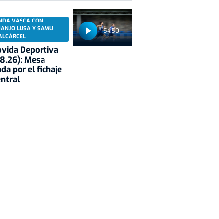
NDA VASCA CON
UANJO LUSA Y SAMU
54:50
ALCÁRCEL
vida Deportiva
8.26): Mesa
da por el fichaje
entral