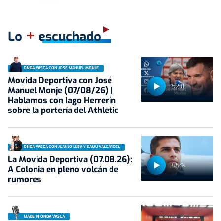
+
Lo
escuchado
ONDA VASCA CON JOSÉ MANUEL MONJE
Movida Deportiva con José
52:11
Manuel Monje (07/08/26) |
Hablamos con Iago Herrerín
sobre la portería del Athletic
ONDA VASCA CON JUANJO LUSA Y SAMU VALCÁRCEL
La Movida Deportiva (07.08.26):
55:14
A Colonia en pleno volcán de
rumores
MADE IN ONDA VASCA