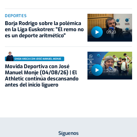
DEPORTES
Borja Rodrigo sobre la polémica
en la Liga Euskotren: "El remo no
09:23
es un deporte aritmético"
ONDA VASCA CON JOSÉ MANUEL MONJE
Movida Deportiva con José
52:38
Manuel Monje (04/08/26) | El
Athletic continúa descansando
antes del inicio liguero
Síguenos