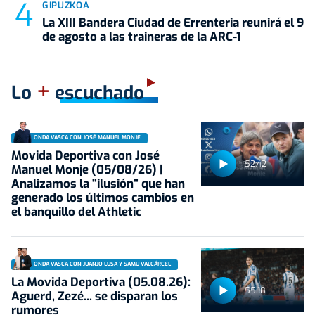
GIPUZKOA
La XIII Bandera Ciudad de Errenteria reunirá el 9
de agosto a las traineras de la ARC-1
+
Lo
escuchado
ONDA VASCA CON JOSÉ MANUEL MONJE
Movida Deportiva con José
52:42
Manuel Monje (05/08/26) |
Analizamos la "ilusión" que han
generado los últimos cambios en
el banquillo del Athletic
ONDA VASCA CON JUANJO LUSA Y SAMU VALCÁRCEL
La Movida Deportiva (05.08.26):
55:18
Aguerd, Zezé... se disparan los
rumores