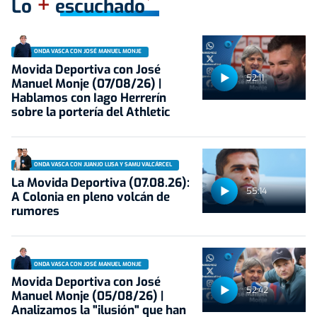
+
Lo
escuchado
ONDA VASCA CON JOSÉ MANUEL MONJE
Movida Deportiva con José
52:11
Manuel Monje (07/08/26) |
Hablamos con Iago Herrerín
sobre la portería del Athletic
ONDA VASCA CON JUANJO LUSA Y SAMU VALCÁRCEL
La Movida Deportiva (07.08.26):
55:14
A Colonia en pleno volcán de
rumores
ONDA VASCA CON JOSÉ MANUEL MONJE
Movida Deportiva con José
52:42
Manuel Monje (05/08/26) |
Analizamos la "ilusión" que han