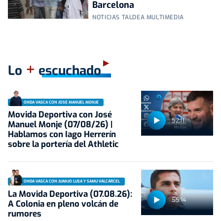
Barcelona
NOTICIAS TALDEA MULTIMEDIA
+
Lo
escuchado
ONDA VASCA CON JOSÉ MANUEL MONJE
Movida Deportiva con José
52:11
Manuel Monje (07/08/26) |
Hablamos con Iago Herrerín
sobre la portería del Athletic
ONDA VASCA CON JUANJO LUSA Y SAMU VALCÁRCEL
La Movida Deportiva (07.08.26):
55:14
A Colonia en pleno volcán de
rumores