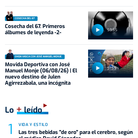
COSECHA DEL 67
Cosecha del 67. Primeros
59:55
álbumes de leyenda -2-
ONDA VASCA CON JOSÉ MANUEL MONJE
Movida Deportiva con José
51:59
Manuel Monje (06/08/26) | El
nuevo destino de Julen
Agirrezabala, una incógnita
+
Lo
leído
VIDA Y ESTILO
Las tres bebidas "de oro" para el cerebro, según