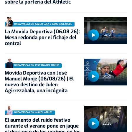
sobre la portería del Athletic
ONDA VASCA CON JUANJO LUSA Y SAMU VALCÁRCEL
La Movida Deportiva (06.08.26):
54:50
Mesa redonda por el fichaje del
central
ONDA VASCA CON JOSÉ MANUEL MONJE
Movida Deportiva con José
51:59
Manuel Monje (06/08/26) | El
nuevo destino de Julen
Agirrezabala, una incógnita
ONDA VASCA CON IMANOL ARRUTI
El aumento del ruido festivo
22:36
durante el verano pone en jaque
el descanso de los vecinos en los