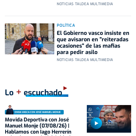
NOTICIAS TALDEA MULTIMEDIA
POLÍTICA
El Gobierno vasco insiste en
que avisaron en "reiteradas
ocasiones" de las mafias
para pedir asilo
NOTICIAS TALDEA MULTIMEDIA
+
Lo
escuchado
ONDA VASCA CON JOSÉ MANUEL MONJE
Movida Deportiva con José
52:11
Manuel Monje (07/08/26) |
Hablamos con Iago Herrerín