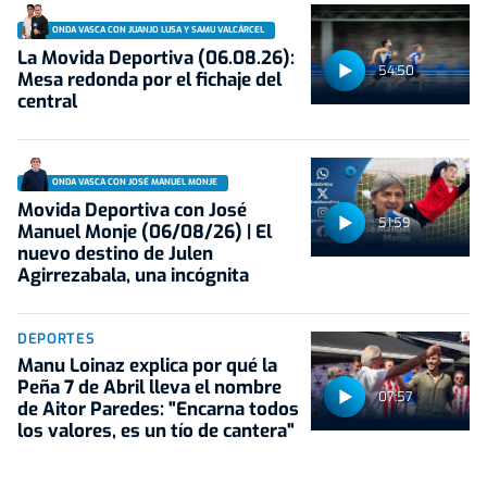
ONDA VASCA CON JUANJO LUSA Y SAMU VALCÁRCEL
La Movida Deportiva (06.08.26):
54:50
Mesa redonda por el fichaje del
central
ONDA VASCA CON JOSÉ MANUEL MONJE
Movida Deportiva con José
51:59
Manuel Monje (06/08/26) | El
nuevo destino de Julen
Agirrezabala, una incógnita
DEPORTES
Manu Loinaz explica por qué la
Peña 7 de Abril lleva el nombre
07:57
de Aitor Paredes: "Encarna todos
los valores, es un tío de cantera"