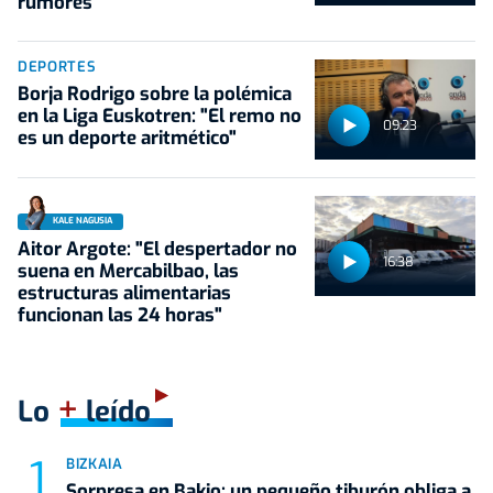
rumores
DEPORTES
Borja Rodrigo sobre la polémica
en la Liga Euskotren: "El remo no
09:23
es un deporte aritmético"
KALE NAGUSIA
Aitor Argote: "El despertador no
16:38
suena en Mercabilbao, las
estructuras alimentarias
funcionan las 24 horas"
+
Lo
leído
BIZKAIA
Sorpresa en Bakio: un pequeño tiburón obliga a