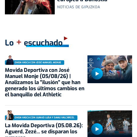
NOTICIAS DE GIPUZKOA
+
Lo
escuchado
ONDA VASCA CON JOSÉ MANUEL MONJE
Movida Deportiva con José
52:42
Manuel Monje (05/08/26) |
Analizamos la "ilusión" que han
generado los últimos cambios en
el banquillo del Athletic
ONDA VASCA CON JUANJO LUSA Y SAMU VALCÁRCEL
La Movida Deportiva (05.08.26):
55:18
Aguerd, Zezé... se disparan los