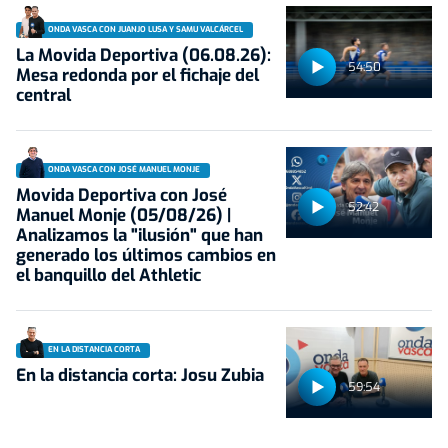
ONDA VASCA CON JUANJO LUSA Y SAMU VALCÁRCEL
La Movida Deportiva (06.08.26):
54:50
Mesa redonda por el fichaje del
central
ONDA VASCA CON JOSÉ MANUEL MONJE
Movida Deportiva con José
52:42
Manuel Monje (05/08/26) |
Analizamos la "ilusión" que han
generado los últimos cambios en
el banquillo del Athletic
EN LA DISTANCIA CORTA
En la distancia corta: Josu Zubia
59:54