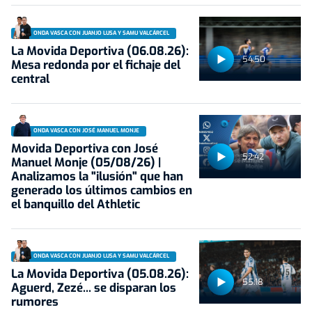
ONDA VASCA CON JUANJO LUSA Y SAMU VALCÁRCEL
La Movida Deportiva (06.08.26):
54:50
Mesa redonda por el fichaje del
central
ONDA VASCA CON JOSÉ MANUEL MONJE
Movida Deportiva con José
52:42
Manuel Monje (05/08/26) |
Analizamos la "ilusión" que han
generado los últimos cambios en
el banquillo del Athletic
ONDA VASCA CON JUANJO LUSA Y SAMU VALCÁRCEL
La Movida Deportiva (05.08.26):
55:18
Aguerd, Zezé... se disparan los
rumores