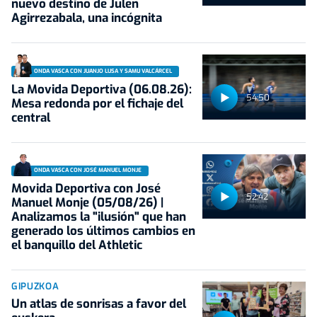
nuevo destino de Julen
Agirrezabala, una incógnita
ONDA VASCA CON JUANJO LUSA Y SAMU VALCÁRCEL
La Movida Deportiva (06.08.26):
54:50
Mesa redonda por el fichaje del
central
ONDA VASCA CON JOSÉ MANUEL MONJE
Movida Deportiva con José
52:42
Manuel Monje (05/08/26) |
Analizamos la "ilusión" que han
generado los últimos cambios en
el banquillo del Athletic
GIPUZKOA
Un atlas de sonrisas a favor del