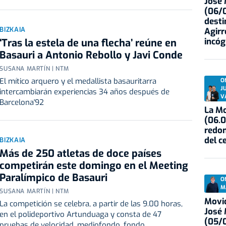
José
(06/0
desti
BIZKAIA
Agirr
incóg
‘Tras la estela de una flecha’ reúne en
Basauri a Antonio Rebollo y Javi Conde
SUSANA MARTÍN | NTM
El mítico arquero y el medallista basauritarra
O
J
intercambiarán experiencias 34 años después de
V
Barcelona'92
La Mo
(06.0
redon
del c
BIZKAIA
Más de 250 atletas de doce países
competirán este domingo en el Meeting
Paralímpico de Basauri
O
M
SUSANA MARTÍN | NTM
Movid
La competición se celebra, a partir de las 9.00 horas,
José
en el polideportivo Artunduaga y consta de 47
(05/0
pruebas de velocidad, mediofondo, fondo,