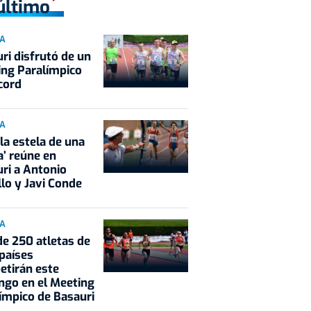
último
IA
ri disfrutó de un
ng Paralímpico
cord
IA
 la estela de una
a’ reúne en
ri a Antonio
lo y Javi Conde
IA
e 250 atletas de
países
tirán este
go en el Meeting
ímpico de Basauri