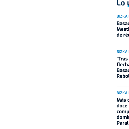
Lo 
BIZKA
Basau
Meeti
de ré
BIZKA
‘Tras
flech
Basau
Rebol
BIZKA
Más d
doce 
compe
domin
Paral