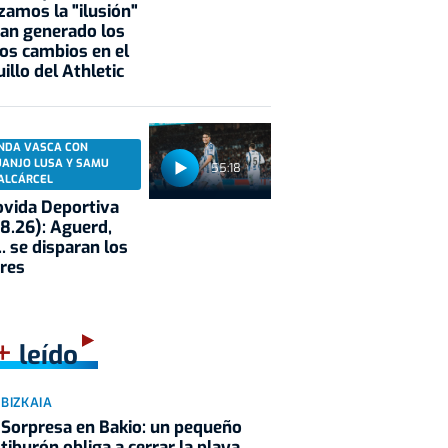
zamos la "ilusión"
an generado los
os cambios en el
illo del Athletic
NDA VASCA CON
UANJO LUSA Y SAMU
55:18
ALCÁRCEL
vida Deportiva
8.26): Aguerd,
.. se disparan los
res
+
leído
BIZKAIA
Sorpresa en Bakio: un pequeño
tiburón obliga a cerrar la playa