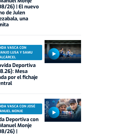
 Manuel Monje
8/26) | El nuevo
no de Julen
ezabala, una
nita
NDA VASCA CON
UANJO LUSA Y SAMU
54:50
ALCÁRCEL
vida Deportiva
8.26): Mesa
da por el fichaje
entral
NDA VASCA CON JOSÉ
ANUEL MONJE
52:42
a Deportiva con
 Manuel Monje
8/26) |