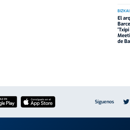
BIZKA
El ar
Barce
'Txip
Meeti
de Ba
Síguenos