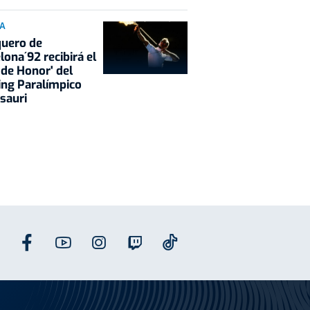
IA
quero de
lona´92 recibirá el
i de Honor' del
ng Paralímpico
sauri