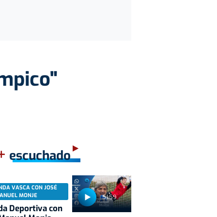
ímpico"
+
escuchado
NDA VASCA CON JOSÉ
ANUEL MONJE
51:59
a Deportiva con