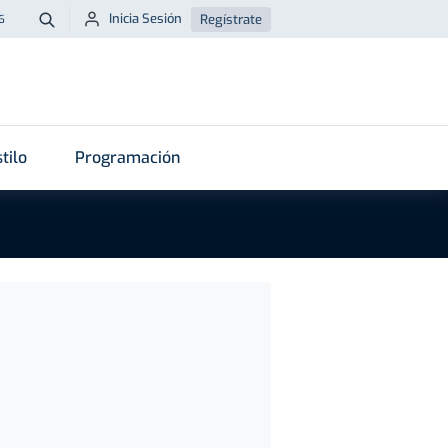
Inicia Sesión
Regístrate
6
Buscar
tilo
Programación