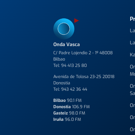
P
La
La
Onda Vasca
C/ Padre Lojendio 2 - 1º 48008
Ka
Bilbao
Tel:
94 413 25 80
On
M
Avenida de Tolosa 23-25 20018
Donostia
On
Tel:
943 42 36 44
Sa
Bilbao
90.1 FM
On
Donostia
106.9 FM
Gasteiz
98.0 FM
On
Iruña
96.0 FM
On