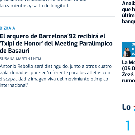
Anali
lanzamientos y salto de longitud.
que h
últim
banqu
BIZKAIA
El arquero de Barcelona´92 recibirá el
'Txipi de Honor' del Meeting Paralímpico
O
de Basauri
J
V
SUSANA MARTÍN | NTM
La Mo
Antonio Rebollo será distinguido, junto a otros cuatro
(05.0
galardonados, por ser "referente para los atletas con
Zezé.
discapacidad e imagen viva del movimiento olímpico
rumo
internacional"
Lo