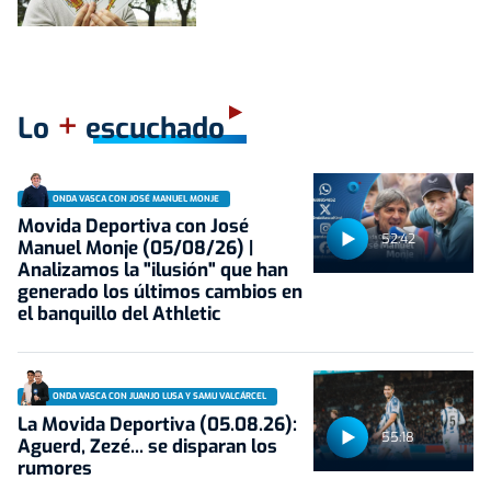
+
Lo
escuchado
ONDA VASCA CON JOSÉ MANUEL MONJE
Movida Deportiva con José
52:42
Manuel Monje (05/08/26) |
Analizamos la "ilusión" que han
generado los últimos cambios en
el banquillo del Athletic
ONDA VASCA CON JUANJO LUSA Y SAMU VALCÁRCEL
La Movida Deportiva (05.08.26):
55:18
Aguerd, Zezé... se disparan los
rumores