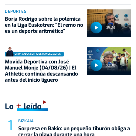
DEPORTES
Borja Rodrigo sobre la polémica
en la Liga Euskotren: "El remo no
09:23
es un deporte aritmético"
ONDA VASCA CON JOSÉ MANUEL MONJE
Movida Deportiva con José
52:38
Manuel Monje (04/08/26) | El
Athletic continúa descansando
antes del inicio liguero
+
Lo
leído
BIZKAIA
Sorpresa en Bakio: un pequeño tiburón obliga a
cerrar la playa durante una hora