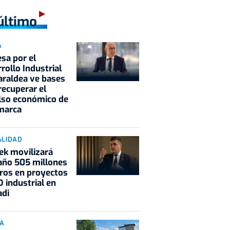
último
A
sa por el
rollo Industrial
araldea ve bases
recuperar el
lso económico de
marca
ALIDAD
ek movilizará
año 505 millones
ros en proyectos
D industrial en
adi
IA