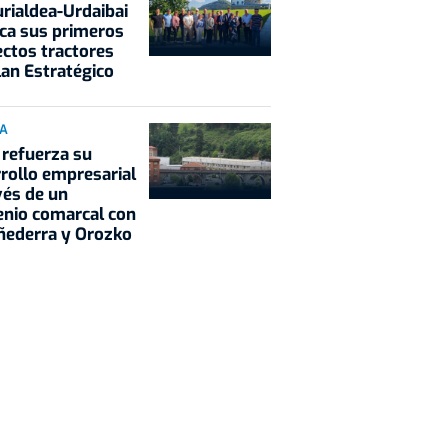
rialdea-Urdaibai
ca sus primeros
ctos tractores
lan Estratégico
IA
refuerza su
rollo empresarial
vés de un
nio comarcal con
ñederra y Orozko