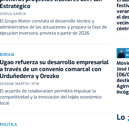
festi
Estratégico
veran
SHEILA GARCÍA
el de
El Grupo Motor constata el desarrollo técnico y
vecin
administrativo de las actuaciones y prepara la fase de
céntr
ejecución inversora, prevista a partir de 2026
O
BIZKAIA
M
Ugao refuerza su desarrollo empresarial
Movid
a través de un convenio comarcal con
José
(06/0
Urduñederra y Orozko
desti
SUSANA MARTÍN | NTM
Agirr
El acuerdo de colaboración permitirá impulsar la
incóg
competitividad y la innovación del tejido económico
local
Lo
POLÍTICA