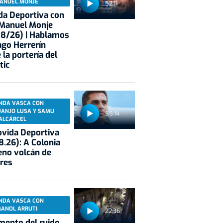
ANUEL MONJE
52:11
a Deportiva con
 Manuel Monje
08/26) | Hablamos
ago Herrerín
 la portería del
tic
NDA VASCA CON
UANJO LUSA Y SAMU
55:14
ALCÁRCEL
vida Deportiva
8.26): A Colonia
eno volcán de
res
NDA VASCA CON
MANOL ARRUTI
22:36
mento del ruido