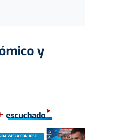
nómico y
+
escuchado
NDA VASCA CON JOSÉ