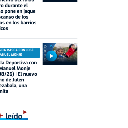
vo durante el
o pone en jaque
scanso de los
os en los barrios
icos
NDA VASCA CON JOSÉ
ANUEL MONJE
51:59
a Deportiva con
 Manuel Monje
8/26) | El nuevo
no de Julen
ezabala, una
nita
+
leído