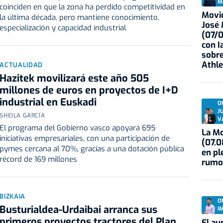
M
coinciden en que la zona ha perdido competitividad en
Movid
la última década, pero mantiene conocimiento,
José
especialización y capacidad industrial
(07/
con I
sobre
Athle
ACTUALIDAD
Hazitek movilizará este año 505
millones de euros en proyectos de I+D
industrial en Euskadi
O
J
SHEILA GARCÍA
V
El programa del Gobierno vasco apoyará 695
La Mo
iniciativas empresariales, con una participación de
(07.0
pymes cercana al 70%, gracias a una dotación pública
en pl
récord de 169 millones
rumo
BIZKAIA
O
Busturialdea-Urdaibai arranca sus
I
primeros proyectos tractores del Plan
El au