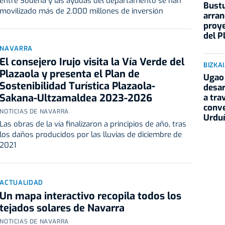
entre Sodena y las ayudas del departamento se han
Bustu
movilizado más de 2.000 millones de inversión
arran
proye
del P
NAVARRA
El consejero Irujo visita la Vía Verde del
BIZKA
Plazaola y presenta el Plan de
Ugao 
Sostenibilidad Turística Plazaola-
desar
Sakana-Ultzamaldea 2023-2026
a tra
conve
NOTICIAS DE NAVARRA
Urdu
Las obras de la vía finalizaron a principios de año, tras
los daños producidos por las lluvias de diciembre de
2021
ACTUALIDAD
Un mapa interactivo recopila todos los
tejados solares de Navarra
NOTICIAS DE NAVARRA