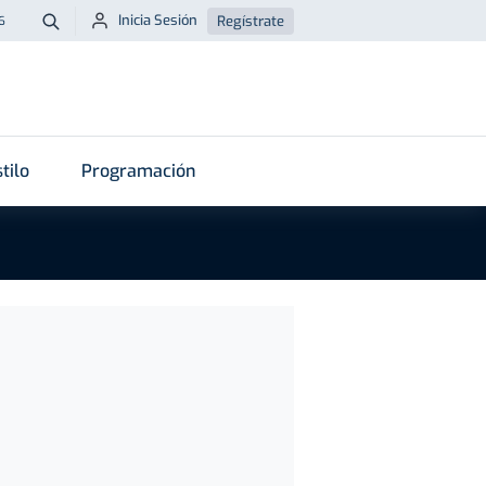
Inicia Sesión
Regístrate
6
Buscar
tilo
Programación