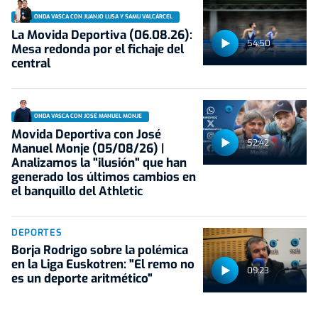
ONDA VASCA CON JUANJO LUSA Y SAMU VALCÁRCEL
La Movida Deportiva (06.08.26):
54:50
Mesa redonda por el fichaje del
central
ONDA VASCA CON JOSÉ MANUEL MONJE
Movida Deportiva con José
52:42
Manuel Monje (05/08/26) |
Analizamos la "ilusión" que han
generado los últimos cambios en
el banquillo del Athletic
DEPORTES
Borja Rodrigo sobre la polémica
en la Liga Euskotren: "El remo no
09:23
es un deporte aritmético"