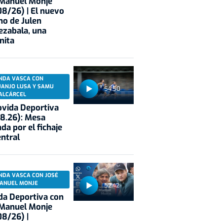
 Manuel Monje
8/26) | El nuevo
no de Julen
ezabala, una
nita
NDA VASCA CON
UANJO LUSA Y SAMU
54:50
ALCÁRCEL
vida Deportiva
8.26): Mesa
da por el fichaje
entral
NDA VASCA CON JOSÉ
ANUEL MONJE
52:42
a Deportiva con
 Manuel Monje
8/26) |