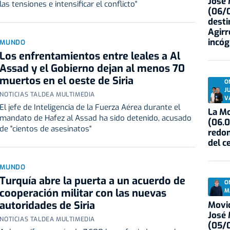
José
las tensiones e intensificar el conflicto"
(06/0
desti
Agirr
incóg
MUNDO
Los enfrentamientos entre leales a Al
Assad y el Gobierno dejan al menos 70
muertos en el oeste de Siria
O
J
NOTICIAS TALDEA MULTIMEDIA
V
El jefe de Inteligencia de la Fuerza Aérea durante el
La Mo
mandato de Hafez al Assad ha sido detenido, acusado
(06.0
de "cientos de asesinatos"
redon
del c
MUNDO
Turquía abre la puerta a un acuerdo de
O
cooperación militar con las nuevas
M
autoridades de Siria
Movid
José
NOTICIAS TALDEA MULTIMEDIA
(05/0