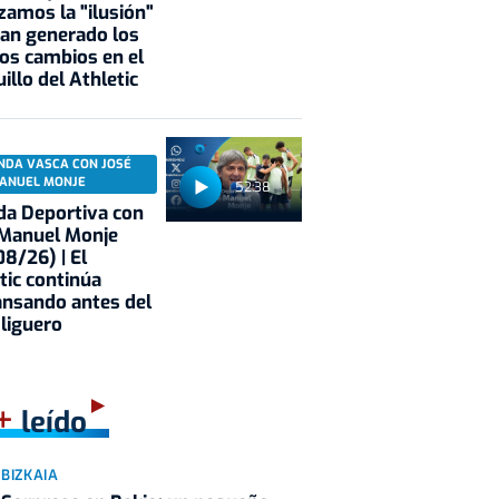
zamos la "ilusión"
an generado los
os cambios en el
illo del Athletic
NDA VASCA CON JOSÉ
ANUEL MONJE
52:38
a Deportiva con
 Manuel Monje
8/26) | El
tic continúa
nsando antes del
 liguero
+
leído
BIZKAIA