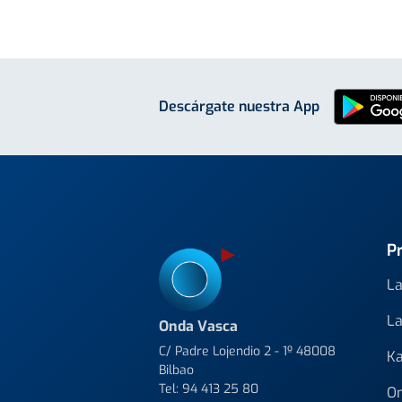
Descárgate nuestra App
P
La
La
Onda Vasca
C/ Padre Lojendio 2 - 1º 48008
Ka
Bilbao
Tel:
94 413 25 80
On