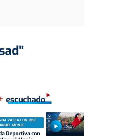
ssad"
+
escuchado
NDA VASCA CON JOSÉ
ANUEL MONJE
51:59
a Deportiva con