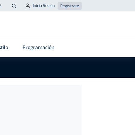
Inicia Sesión
Regístrate
6
Buscar
tilo
Programación