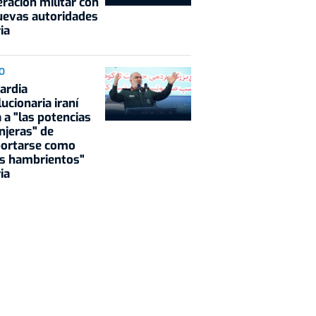
ración militar con
uevas autoridades
ia
O
ardia
ucionaria iraní
 a "las potencias
njeras" de
ortarse como
s hambrientos"
ia