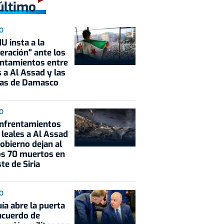
último
O
U insta a la
ración" ante los
ntamientos entre
s a Al Assad y las
zas de Damasco
O
enfrentamientos
 leales a Al Assad
Gobierno dejan al
s 70 muertos en
ste de Siria
O
ía abre la puerta
acuerdo de