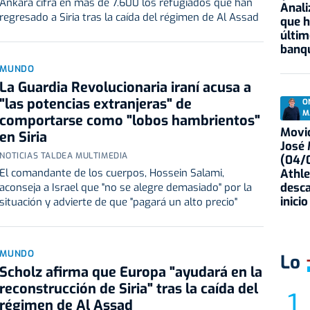
Ankara cifra en más de 7.600 los refugiados que han
Anali
regresado a Siria tras la caída del régimen de Al Assad
que h
últim
banqu
MUNDO
La Guardia Revolucionaria iraní acusa a
"las potencias extranjeras" de
O
M
comportarse como "lobos hambrientos"
Movid
en Siria
José
NOTICIAS TALDEA MULTIMEDIA
(04/0
Athle
El comandante de los cuerpos, Hossein Salami,
desca
aconseja a Israel que "no se alegre demasiado" por la
inicio
situación y advierte de que "pagará un alto precio"
MUNDO
Lo
Scholz afirma que Europa "ayudará en la
reconstrucción de Siria" tras la caída del
régimen de Al Assad