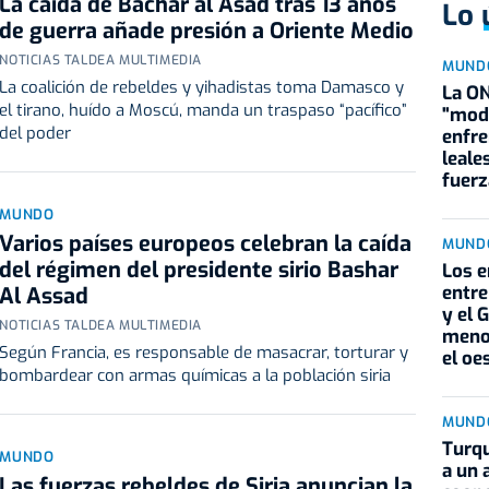
La caída de Bachar al Asad tras 13 años
Lo 
de guerra añade presión a Oriente Medio
NOTICIAS TALDEA MULTIMEDIA
MUND
La coalición de rebeldes y yihadistas toma Damasco y
La ON
el tirano, huído a Moscú, manda un traspaso “pacífico”
"mode
del poder
enfre
leale
fuer
MUNDO
Varios países europeos celebran la caída
MUND
del régimen del presidente sirio Bashar
Los 
entre
Al Assad
y el 
NOTICIAS TALDEA MULTIMEDIA
meno
Según Francia, es responsable de masacrar, torturar y
el oe
bombardear con armas químicas a la población siria
MUND
Turqu
MUNDO
a un 
Las fuerzas rebeldes de Siria anuncian la