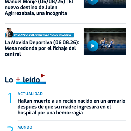
Manuel Monje (06/08/26) | El
nuevo destino de Julen
Agirrezabala, una incógnita
ONDA VASCA CON JUANJO LUSA Y SAMU VALCÁRCEL
La Movida Deportiva (06.08.26):
54:50
Mesa redonda por el fichaje del
central
+
Lo
leído
ACTUALIDAD
Hallan muerto a un recién nacido en un armario
después de que su madre ingresara en el
hospital por una hemorragia
MUNDO