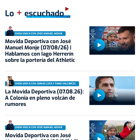
+
Lo
escuchado
ONDA VASCA CON JOSÉ MANUEL MONJE
Movida Deportiva con José
52:11
Manuel Monje (07/08/26) |
Hablamos con Iago Herrerín
sobre la portería del Athletic
ONDA VASCA CON JUANJO LUSA Y SAMU VALCÁRCEL
La Movida Deportiva (07.08.26):
55:14
A Colonia en pleno volcán de
rumores
ONDA VASCA CON JOSÉ MANUEL MONJE
Movida Deportiva con José
51:59