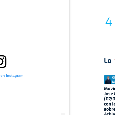
Lo
 en Instagram
O
M
Movid
José
(07/
con I
sobre
Athle