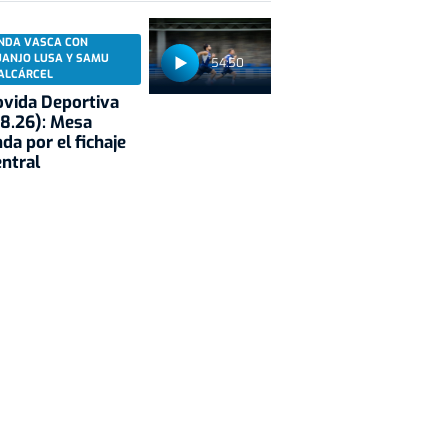
NDA VASCA CON
UANJO LUSA Y SAMU
54:50
ALCÁRCEL
vida Deportiva
8.26): Mesa
da por el fichaje
entral