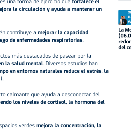
es una forma de ejercicio que
fortalece el
ejora la circulación y ayuda a mantener un
O
J
V
La Mo
ién contribuye a
mejorar la capacidad
(06.0
esgo de enfermedades respiratorias.
redon
del c
ctos más destacados de pasear por la
en la
salud
mental
. Diversos estudios han
mpo en entornos naturales reduce el estrés, la
l.
ecto calmante que ayuda a desconectar del
endo los niveles de cortisol, la hormona del
spacios verdes
mejora la concentración, la