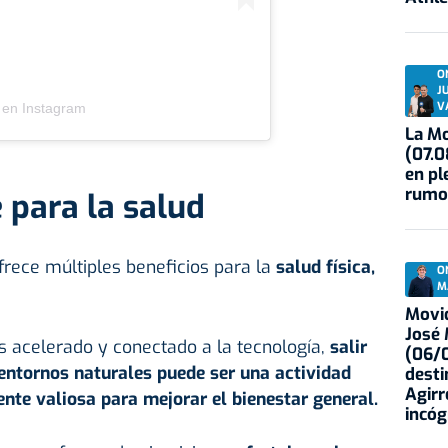
O
J
V
 en Instagram
La Mo
(07.0
en pl
rumo
 para la salud
frece múltiples beneficios para la
salud física,
O
M
Movid
José
acelerado y conectado a la tecnología,
salir
(06/0
e entornos naturales puede ser una actividad
desti
Agirr
nte valiosa para mejorar el bienestar general.
incóg