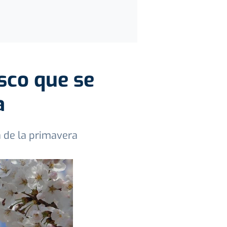
asco que se
a
a de la primavera