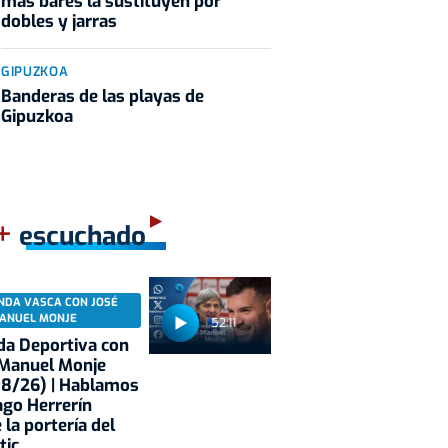
más bares la sustituyen por
dobles y jarras
GIPUZKOA
Banderas de las playas de
Gipuzkoa
+
escuchado
NDA VASCA CON JOSÉ
ANUEL MONJE
52:11
a Deportiva con
 Manuel Monje
08/26) | Hablamos
ago Herrerín
 la portería del
tic