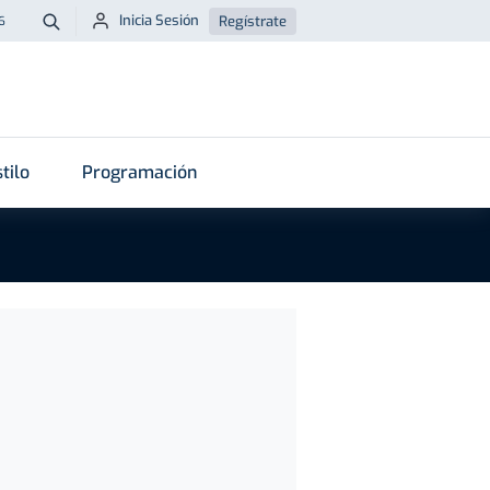
Inicia Sesión
Regístrate
6
Buscar
tilo
Programación