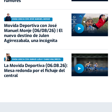
rumores
ONDA VASCA CON JOSÉ MANUEL MONJE
Movida Deportiva con José
51:59
Manuel Monje (06/08/26) | El
nuevo destino de Julen
Agirrezabala, una incógnita
ONDA VASCA CON JUANJO LUSA Y SAMU VALCÁRCEL
La Movida Deportiva (06.08.26):
54:50
Mesa redonda por el fichaje del
central