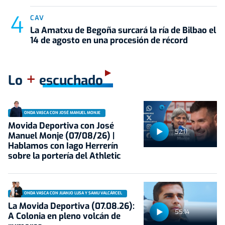
CAV
La Amatxu de Begoña surcará la ría de Bilbao el
14 de agosto en una procesión de récord
+
Lo
escuchado
ONDA VASCA CON JOSÉ MANUEL MONJE
Movida Deportiva con José
52:11
Manuel Monje (07/08/26) |
Hablamos con Iago Herrerín
sobre la portería del Athletic
ONDA VASCA CON JUANJO LUSA Y SAMU VALCÁRCEL
La Movida Deportiva (07.08.26):
55:14
A Colonia en pleno volcán de