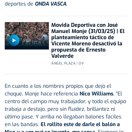
deportes de
ONDA VASCA
.
Movida Deportiva con José
Manuel Monje (31/03/25) | El
planteamiento táctico de
51:01
Vicente Moreno desactivó la
propuesta de Ernesto
Valverde
ÁNGEL PLAZA | OV
En cuanto a los nombres propios que dejó el
choque, Monje hace referencia
Nico Williams
. "El
centro del campo muy trabajador, y todo el equipo
trabaja a destajo, pero sin fluidez, brillantez ni
último pase. Y arriba no llegaban balones fáciles
en las bandas.
El rollito este de darle el balón a
Nico y a ver qué se inventa, me cansa
. Siempre lo