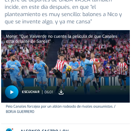
incide, en este día después, en que “el
planteamiento es muy sencillo: balones a Nico y
que se invente algo, y ya me cansa”
Monje: “Que Valverde no cuente la película de que Canales
está delante de Sancet”
06:01
ESCUCHAR
Peio Canales forcejea por un ablón rodeado de rivales osasunistas. /
BORJA GUERRERO