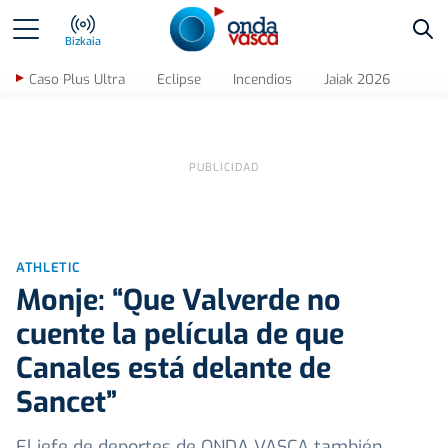
Bus
Bizkaia
Caso Plus Ultra
Eclipse
Incendios
Jaiak 2026
ATHLETIC
Monje: “Que Valverde no
cuente la película de que
Canales está delante de
Sancet”
El jefe de deportes de ONDA VASCA también