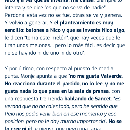
intenta y se dice "es que no se va de nadie".
Perdona, esta vez no se fue, otras se va y genera.
Y volvió a generar. Y
el planteamiento es muy
sencillo: balones a Nico y que se invente Nico algo
,
le dicen "toma este melón", que hay veces que le
tiran unos melones... pero lo más fácil es decir que
no se hay ido ni de uno ni de otro".
Y por último, con respecto al puesto de media
punta, Monje apunta a que "
no me gusta Valverde.
No reacciona durante el partido, no lo lee, y no me
gusta nada lo que pasa en la sala de prensa
, con
una respuesta tremenda
hablando de Sancet
: "
Es
verdad que no ha calentado, pero he sentido que
Peio nos podía venir bien en ese momento y esa
posición, pero no le doy mucha importancia
".
No se
lo cree ni él
, y pienso que pegó una larga