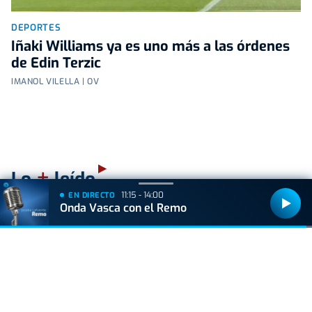
DEPORTES
Iñaki Williams ya es uno más a las órdenes
de Edin Terzic
IMANOL VILELLA | OV
+
Lo
leído
11:15 - 14:00
EN DIRECTO
Onda Vasca con el Remo
ACTUALIDAD
Hallan muerto a un recién nacido en un armario
después de que su madre ingresara en el
hospital por una hemorragia
VIDA Y ESTILO
¿Los huevos tienen el mismo efecto que el