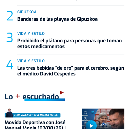
GIPUZKOA
Banderas de las playas de Gipuzkoa
VIDA Y ESTILO
Prohibido el plátano para personas que toman
estos medicamentos
VIDA Y ESTILO
Las tres bebidas "de oro" para el cerebro, según
el médico David Céspedes
+
Lo
escuchado
ONDA VASCA CON JOSÉ MANUEL MONJE
Movida Deportiva con José
52:11
Manuel Monje (07/08/26) |