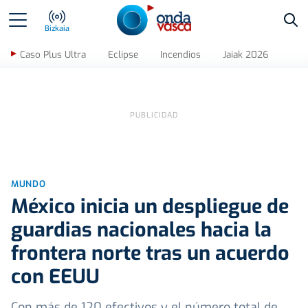
Bus
Bizkaia
Caso Plus Ultra
Eclipse
Incendios
Jaiak 2026
MUNDO
México inicia un despliegue de
guardias nacionales hacia la
frontera norte tras un acuerdo
con EEUU
Con más de 120 efectivos y el número total de