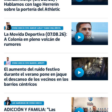
Hablamos con Iago Herrerín
sobre la portería del Athletic
ONDA VASCA CON JUANJO LUSA Y SAMU VALCÁRCEL
La Movida Deportiva (07.08.26):
55:14
A Colonia en pleno volcán de
rumores
ONDA VASCA CON IMANOL ARRUTI
El aumento del ruido festivo
22:36
durante el verano pone en jaque
el descanso de los vecinos en los
barrios céntricos
LAS MAÑANAS DE ONDA VASCA
ADICCIÓN Y FAMILIA: "Las