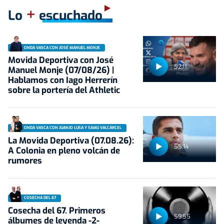
+
Lo
escuchado
ONDA VASCA CON JOSÉ MANUEL MONJE
Movida Deportiva con José
52:11
Manuel Monje (07/08/26) |
Hablamos con Iago Herrerín
sobre la portería del Athletic
ONDA VASCA CON JUANJO LUSA Y SAMU VALCÁRCEL
La Movida Deportiva (07.08.26):
55:14
A Colonia en pleno volcán de
rumores
COSECHA DEL 67
Cosecha del 67. Primeros
59:55
álbumes de leyenda -2-