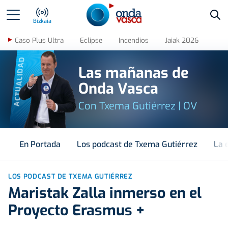
Bus
Bizkaia
Caso Plus Ultra
Eclipse
Incendios
Jaiak 2026
ACTUALIDAD
Las mañanas de
Onda Vasca
Con Txema Gutiérrez | OV
En Portada
Los podcast de Txema Gutiérrez
La 
LOS PODCAST DE TXEMA GUTIÉRREZ
Maristak Zalla inmerso en el
Proyecto Erasmus +