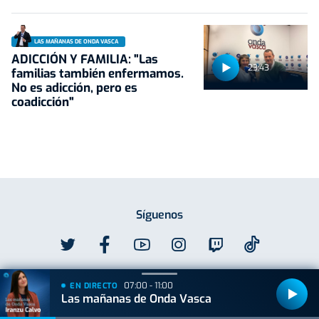
LAS MAÑANAS DE ONDA VASCA
ADICCIÓN Y FAMILIA: "Las
23:43
familias también enfermamos.
No es adicción, pero es
coadicción"
Síguenos
07:00 - 11:00
EN DIRECTO
Descárgate nuestra App
Las mañanas de Onda Vasca