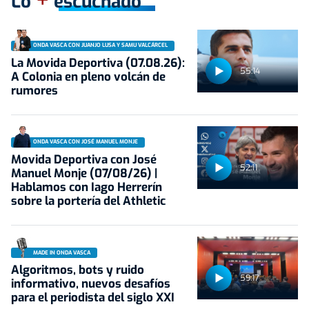
Lo
escuchado
ONDA VASCA CON JUANJO LUSA Y SAMU VALCÁRCEL
La Movida Deportiva (07.08.26):
55:14
A Colonia en pleno volcán de
rumores
ONDA VASCA CON JOSÉ MANUEL MONJE
Movida Deportiva con José
52:11
Manuel Monje (07/08/26) |
Hablamos con Iago Herrerín
sobre la portería del Athletic
MADE IN ONDA VASCA
Algoritmos, bots y ruido
59:17
informativo, nuevos desafíos
para el periodista del siglo XXI