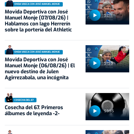
ONDA VASCA CON JOSÉ MANUEL MONJE
Movida Deportiva con José
52:11
Manuel Monje (07/08/26) |
Hablamos con Iago Herrerín
sobre la portería del Athletic
ONDA VASCA CON JOSÉ MANUEL MONJE
Movida Deportiva con José
51:59
Manuel Monje (06/08/26) | El
nuevo destino de Julen
Agirrezabala, una incógnita
COSECHA DEL 67
Cosecha del 67. Primeros
59:55
álbumes de leyenda -2-