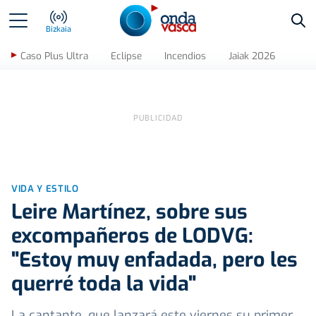
Bus
Bizkaia
Caso Plus Ultra
Eclipse
Incendios
Jaiak 2026
VIDA Y ESTILO
Leire Martínez, sobre sus
excompañeros de LODVG:
"Estoy muy enfadada, pero les
querré toda la vida"
La cantante, que lanzará este viernes su primer