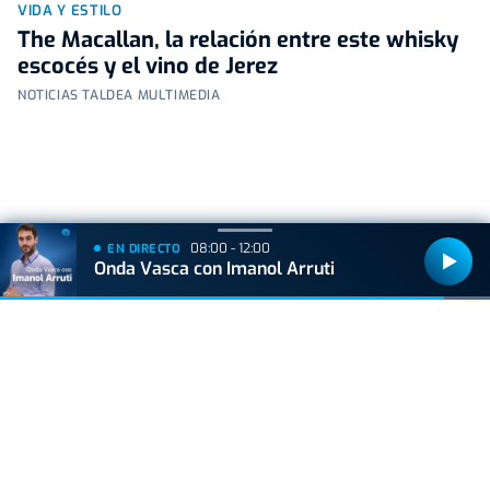
VIDA Y ESTILO
The Macallan, la relación entre este whisky
escocés y el vino de Jerez
NOTICIAS TALDEA MULTIMEDIA
+
Lo
leído
08:00 - 12:00
EN DIRECTO
Onda Vasca con Imanol Arruti
ACTUALIDAD
Hallan muerto a un recién nacido en un armario
después de que su madre ingresara en el
hospital por una hemorragia
VIDA Y ESTILO
Adiós a los robos en vacaciones: el truco del
felpudo para una casa segura en verano