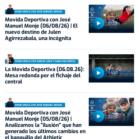
ONDA VASCA CON JOSÉ MANUEL MONJE
Movida Deportiva con José
51:59
Manuel Monje (06/08/26) | El
nuevo destino de Julen
Agirrezabala, una incógnita
ONDA VASCA CON JUANJO LUSA Y SAMU VALCÁRCEL
La Movida Deportiva (06.08.26):
54:50
Mesa redonda por el fichaje del
central
ONDA VASCA CON JOSÉ MANUEL MONJE
Movida Deportiva con José
52:42
Manuel Monje (05/08/26) |
Analizamos la "ilusión" que han
generado los últimos cambios en
el banquillo del Athletic