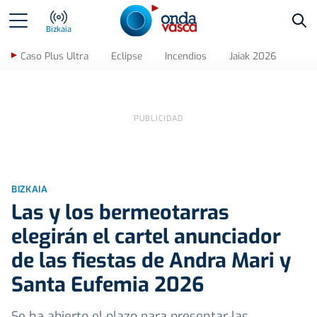
Bus
Bizkaia
Caso Plus Ultra
Eclipse
Incendios
Jaiak 2026
BIZKAIA
Las y los bermeotarras
elegirán el cartel anunciador
de las fiestas de Andra Mari y
Santa Eufemia 2026
Se ha abierto el plazo para presentar las