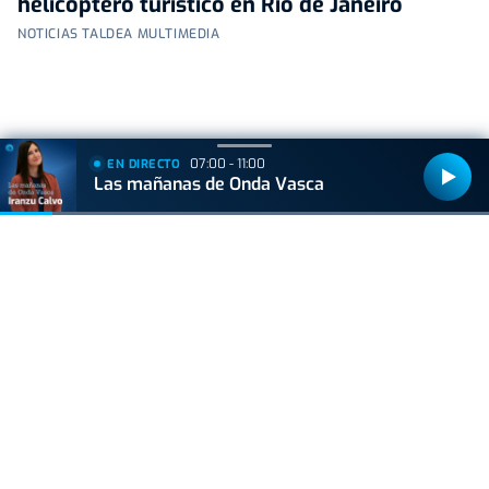
helicóptero turístico en Río de Janeiro
NOTICIAS TALDEA MULTIMEDIA
07:00 - 11:00
EN DIRECTO
+
Lo
leído
Las mañanas de Onda Vasca
VIDA Y ESTILO
Las tres mejores rutas para vivir el eclipse
total de sol sin salir de Euskal Herria
ACTUALIDAD
Consulta los mejores lugares para ver el
eclipse en Euskadi
VERDADERO O FALSO
Bots en Telegram: desnudos falsos con IA al