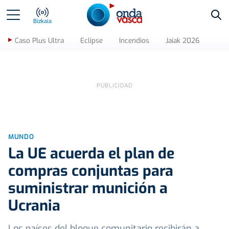
Bus
Bizkaia
Caso Plus Ultra
Eclipse
Incendios
Jaiak 2026
MUNDO
La UE acuerda el plan de
compras conjuntas para
suministrar munición a
Ucrania
Los países del bloque comunitario recibirán a