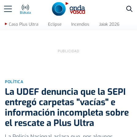
Bus
Bizkaia
Caso Plus Ultra
Eclipse
Incendios
Jaiak 2026
POLÍTICA
La UDEF denuncia que la SEPI
entregó carpetas "vacías" e
información incompleta sobre
el rescate a Plus Ultra
La Policía Nacional aclara que, por algunos