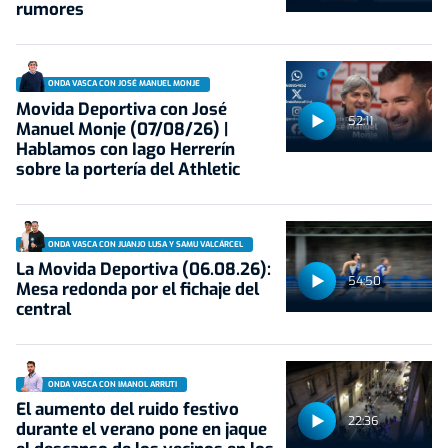
rumores
ONDA VASCA CON JOSÉ MANUEL MONJE
Movida Deportiva con José
52:11
Manuel Monje (07/08/26) |
Hablamos con Iago Herrerín
sobre la portería del Athletic
ONDA VASCA CON JUANJO LUSA Y SAMU VALCÁRCEL
La Movida Deportiva (06.08.26):
54:50
Mesa redonda por el fichaje del
central
ONDA VASCA CON IMANOL ARRUTI
El aumento del ruido festivo
22:36
durante el verano pone en jaque