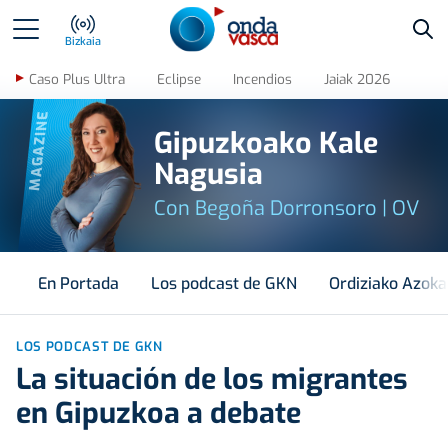
Bus
Bizkaia
Caso Plus Ultra
Eclipse
Incendios
Jaiak 2026
MAGAZINE
Gipuzkoako Kale
Nagusia
Con Begoña Dorronsoro | OV
En Portada
Los podcast de GKN
Ordiziako Azoka
LOS PODCAST DE GKN
La situación de los migrantes
en Gipuzkoa a debate