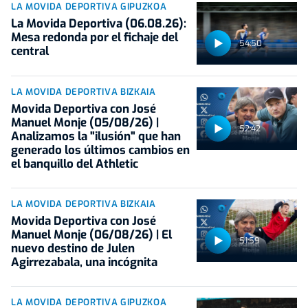
LA MOVIDA DEPORTIVA GIPUZKOA
La Movida Deportiva (06.08.26):
Mesa redonda por el fichaje del
54:50
central
LA MOVIDA DEPORTIVA BIZKAIA
Movida Deportiva con José
Manuel Monje (05/08/26) |
52:42
Analizamos la "ilusión" que han
generado los últimos cambios en
el banquillo del Athletic
LA MOVIDA DEPORTIVA BIZKAIA
Movida Deportiva con José
Manuel Monje (06/08/26) | El
51:59
nuevo destino de Julen
Agirrezabala, una incógnita
LA MOVIDA DEPORTIVA GIPUZKOA