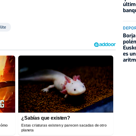
últim
banqu
lite
DEPO
Borja
polém
Eusko
es un
aritm
¿Sabías que existen?
¡Cómo
Estas criaturas existen y parecen sacadas de otro
planeta