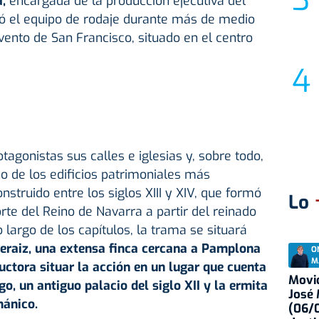
a,
encargada de la producción ejecutiva del
aló el equipo de rodaje durante más de medio
vento de San Francisco, situado en el centro
tagonistas sus calles e iglesias y, sobre todo,
no de los edificios patrimoniales más
struido entre los siglos XIII y XIV, que formó
Lo
rte del Reino de Navarra a partir del reinado
o largo de los capítulos, la trama se situará
Beraiz, una extensa finca cercana a Pamplona
O
M
uctora situar la acción en un lugar que cuenta
Movid
o, un antiguo palacio del siglo XII y la ermita
José
mánico.
(06/0