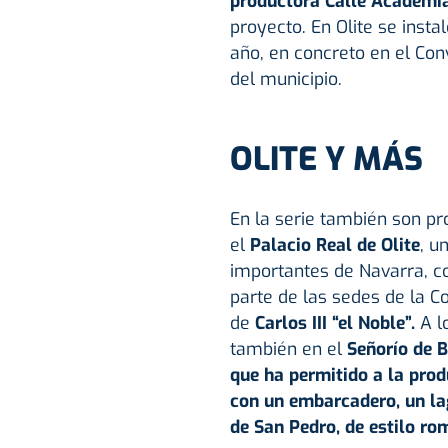
productora Calle Academi
proyecto. En Olite se inst
año, en concreto en el Con
del municipio.
OLITE Y MÁS
En la serie también son pro
el
Palacio Real de Olite
, u
importantes de Navarra, con
parte de las sedes de la Co
de
Carlos III “el Noble”.
A l
también en el
Señorío de 
que ha permitido a la prod
con un embarcadero, un lag
de San Pedro, de estilo ro