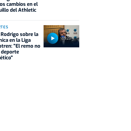
os cambios en el
illo del Athletic
RTES
 Rodrigo sobre la
09:23
ica en la Liga
tren: "El remo no
 deporte
ético"