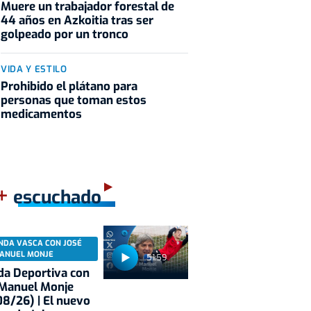
Muere un trabajador forestal de
44 años en Azkoitia tras ser
golpeado por un tronco
VIDA Y ESTILO
Prohibido el plátano para
personas que toman estos
medicamentos
+
escuchado
NDA VASCA CON JOSÉ
ANUEL MONJE
51:59
a Deportiva con
 Manuel Monje
8/26) | El nuevo