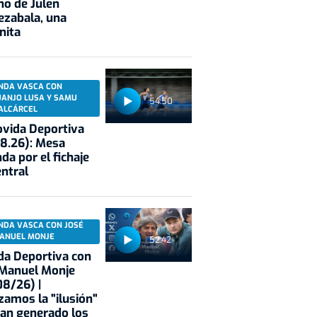
no de Julen
ezabala, una
nita
NDA VASCA CON
UANJO LUSA Y SAMU
54:50
ALCÁRCEL
vida Deportiva
8.26): Mesa
da por el fichaje
entral
NDA VASCA CON JOSÉ
ANUEL MONJE
52:42
a Deportiva con
 Manuel Monje
8/26) |
zamos la "ilusión"
an generado los