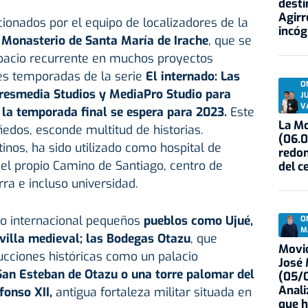
desti
Agirr
cionados por el equipo de localizadores de la
incóg
l
Monasterio de Santa María de Irache
, que se
spacio recurrente en muchos proyectos
res temporadas de la serie
El internado: Las
O
resmedia Studios y MediaPro Studio para
J
V
la temporada final se espera para 2023.
Este
La Mo
edos, esconde multitud de historias.
(06.0
inos, ha sido utilizado como hospital de
redon
 el propio Camino de Santiago, centro de
del c
ra e incluso universidad.
co internacional pequeños
pueblos como Ujué,
O
M
 villa medieval; las Bodegas Otazu
, que
Movid
cciones históricas como un palacio
José
San Esteban de Otazu o una torre palomar del
(05/0
Anali
fonso XII,
antigua fortaleza militar situada en
que h