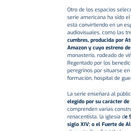
Otro de los espacios selec
serie americana ha sido e
está convirtiendo en un e
audiovisuales, como las t
cumbres, producida por At
Amazon y cuyo estreno de 
monasterio, rodeado de viñ
Regentado por los benedict
peregrinos por situarse en
formación, hospital de guer
La serie enseñará al públi
elegido por su carácter de
comprenden varias constru
renacentista, la iglesia d
e 
siglo XIV; o el Fuerte de Al