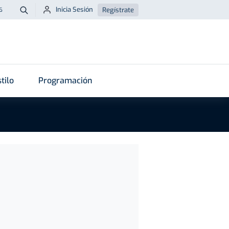
Inicia Sesión
Regístrate
6
Buscar
tilo
Programación