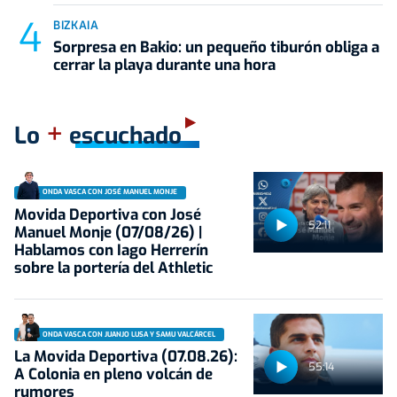
BIZKAIA
Sorpresa en Bakio: un pequeño tiburón obliga a
cerrar la playa durante una hora
+
Lo
escuchado
ONDA VASCA CON JOSÉ MANUEL MONJE
Movida Deportiva con José
52:11
Manuel Monje (07/08/26) |
Hablamos con Iago Herrerín
sobre la portería del Athletic
ONDA VASCA CON JUANJO LUSA Y SAMU VALCÁRCEL
La Movida Deportiva (07.08.26):
55:14
A Colonia en pleno volcán de
rumores