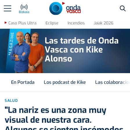
Bus
Bizkaia
Caso Plus Ultra
Eclipse
Incendios
Jaiak 2026
MAGAZINE
Las tardes de Onda
Vasca con Kike
Alonso
En Portada
Los podcast de Kike
Las colaboracio
SALUD
"La nariz es una zona muy
visual de nuestra cara.
Algunos se sienten incómodos