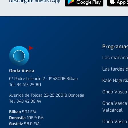
Descárgate nuestra App
Programa
Las mañana
Las tardes 
Onda Vasca
C/ Padre Lojendio 2 - 1º 48008 Bilbao
Kale Nagusi
Tel:
94 413 25 80
Onda Vasca 
Avenida de Tolosa 23-25 20018 Donostia
Tel:
943 42 36 44
Onda Vasca 
Valcárcel
Bilbao
90.1 FM
Donostia
106.9 FM
Onda Vasca 
Gasteiz
98.0 FM