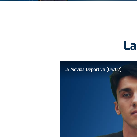
La
La Movida Deportiva (04/07)