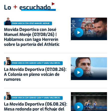
+
Lo
escuchado
ONDA VASCA CON JOSÉ MANUEL MONJE
Movida Deportiva con José
52:11
Manuel Monje (07/08/26) |
Hablamos con Iago Herrerín
sobre la portería del Athletic
ONDA VASCA CON JUANJO LUSA Y SAMU VALCÁRCEL
La Movida Deportiva (07.08.26):
55:14
A Colonia en pleno volcán de
rumores
ONDA VASCA CON JUANJO LUSA Y SAMU VALCÁRCEL
La Movida Deportiva (06.08.26):
54:50
Mesa redonda por el fichaje del