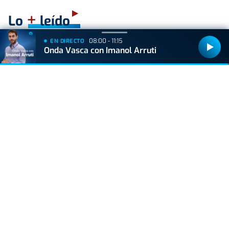
+
Lo
leído
08:00 - 11:15
EN DIRECTO
VIDA Y ESTILO
Onda Vasca con Imanol Arruti
Las tres bebidas "de oro" para el cerebro, según
el médico David Céspedes
ACTUALIDAD
Hallan muerto a un recién nacido en un armario
después de que su madre ingresara en el
hospital por una hemorragia
VIDA Y ESTILO
Alba Carrillo fulmina a Vito Quiles con un
comentario que incendia las redes
VIDA Y ESTILO
¿Los huevos tienen el mismo efecto que el
Ozempic? Boticaria García lo aclara