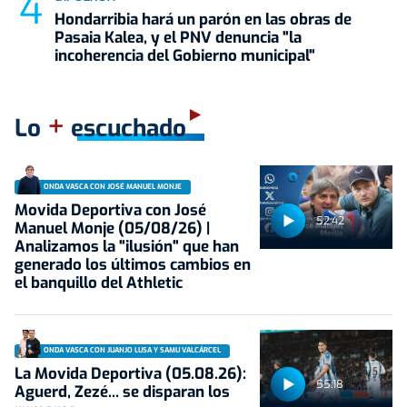
Hondarribia hará un parón en las obras de
Pasaia Kalea, y el PNV denuncia "la
incoherencia del Gobierno municipal"
+
Lo
escuchado
ONDA VASCA CON JOSÉ MANUEL MONJE
Movida Deportiva con José
52:42
Manuel Monje (05/08/26) |
Analizamos la "ilusión" que han
generado los últimos cambios en
el banquillo del Athletic
ONDA VASCA CON JUANJO LUSA Y SAMU VALCÁRCEL
La Movida Deportiva (05.08.26):
55:18
Aguerd, Zezé... se disparan los