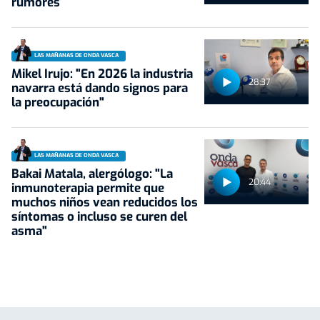
rumores
LAS MAÑANAS DE ONDA VASCA
Mikel Irujo: "En 2026 la industria
28:37
navarra está dando signos para
la preocupación"
LAS MAÑANAS DE ONDA VASCA
Bakai Matala, alergólogo: "La
20:44
inmunoterapia permite que
muchos niños vean reducidos los
síntomas o incluso se curen del
asma"