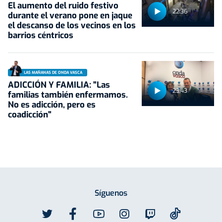
El aumento del ruido festivo
22:36
durante el verano pone en jaque
el descanso de los vecinos en los
barrios céntricos
LAS MAÑANAS DE ONDA VASCA
ADICCIÓN Y FAMILIA: "Las
23:43
familias también enfermamos.
No es adicción, pero es
coadicción"
Síguenos