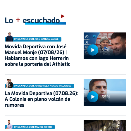
+
Lo
escuchado
ONDA VASCA CON JOSÉ MANUEL MONJE
Movida Deportiva con José
52:11
Manuel Monje (07/08/26) |
Hablamos con Iago Herrerín
sobre la portería del Athletic
ONDA VASCA CON JUANJO LUSA Y SAMU VALCÁRCEL
La Movida Deportiva (07.08.26):
55:14
A Colonia en pleno volcán de
rumores
ONDA VASCA CON IMANOL ARRUTI