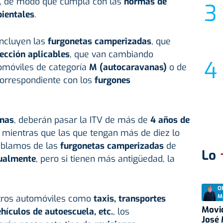
, de modo que cumpla con las
normas de
ientales
.
incluyen las
furgonetas camperizadas
, que
ección aplicables
, que van cambiando
omóviles de categoría
M (
autocaravanas
)
o de
correspondiente con los
furgones
nas
, deberán pasar la ITV de más de
4 años de
, mientras que las que tengan más de diez lo
hablamos de las
furgonetas camperizadas
de
Lo
ualmente
, pero si tienen más antigüedad, la
O
M
 otros automóviles como
taxis, transportes
Movid
hículos de autoescuela, etc.
, los
José