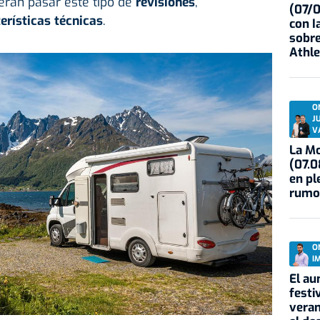
erán pasar este tipo de
revisiones
,
(07/
erísticas técnicas
.
con I
sobre
Athle
O
J
V
La Mo
(07.0
en pl
rumo
O
I
El au
festi
veran