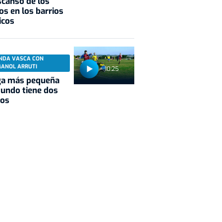
scanso de los
os en los barrios
icos
NDA VASCA CON
MANOL ARRUTI
10:25
ga más pequeña
undo tiene dos
pos