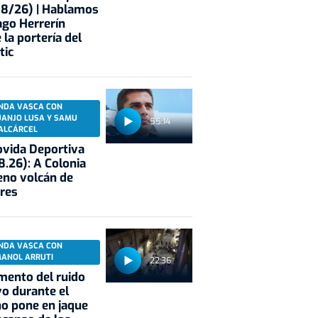
08/26) | Hablamos
ago Herrerín
 la portería del
tic
NDA VASCA CON
UANJO LUSA Y SAMU
55:14
ALCÁRCEL
vida Deportiva
8.26): A Colonia
eno volcán de
res
NDA VASCA CON
MANOL ARRUTI
22:36
mento del ruido
vo durante el
o pone en jaque