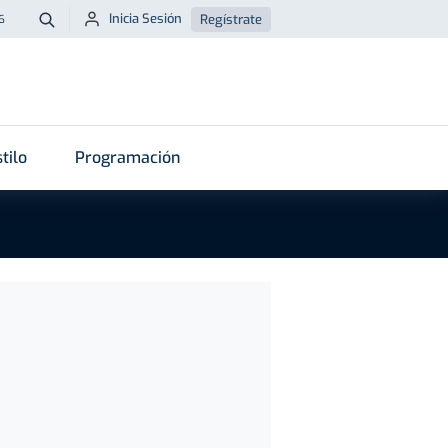
Inicia Sesión
Regístrate
6
Buscar
tilo
Programación