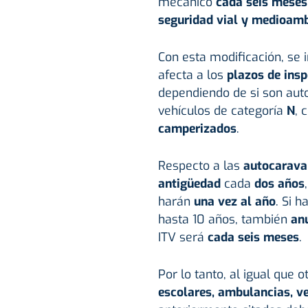
mecánico
cada seis meses
seguridad vial y medioamb
Con esta modificación, se 
afecta a los
plazos de insp
dependiendo de si son aut
vehículos de categoría
N
, 
camperizados
.
Respecto a las
autocarava
antigüedad
cada
dos años
harán
una vez al año
. Si 
hasta 10 años, también
an
ITV será
cada seis meses
.
Por lo tanto, al igual que
escolares, ambulancias, ve