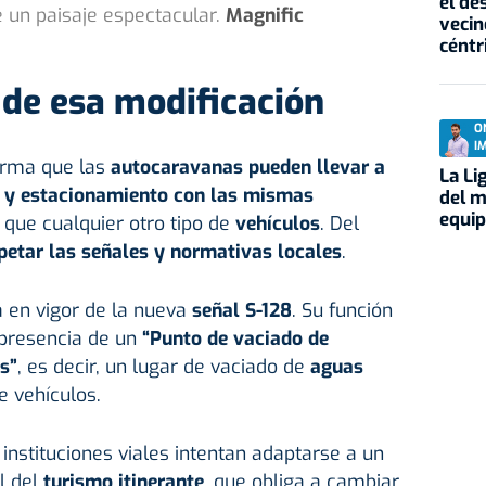
el de
un paisaje espectacular.
Magnific
vecin
céntr
 de esa modificación
O
I
irma que las
autocaravanas pueden llevar a
La Li
 y estacionamiento con las mismas
del m
equi
que cualquier otro tipo de
vehículos
. Del
petar las señales y normativas locales
.
a en vigor de la nueva
señal S-128
. Su función
 presencia de un
“Punto de vaciado de
s”
, es decir, un lugar de vaciado de
aguas
e vehículos.
instituciones viales intentan adaptarse a un
l del
turismo itinerante
, que obliga a cambiar