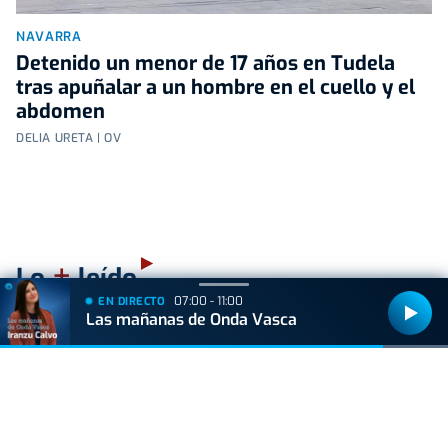
NAVARRA
Detenido un menor de 17 años en Tudela
tras apuñalar a un hombre en el cuello y el
abdomen
DELIA URETA | OV
+
Lo
leído
07:00 - 11:00
EN DIRECTO
Las mañanas de Onda Vasca
BIZKAIA
Sorpresa en Bakio: un pequeño tiburón obliga a
cerrar la playa durante una hora
ACTUALIDAD
Hallan muerto a un recién nacido en un armario