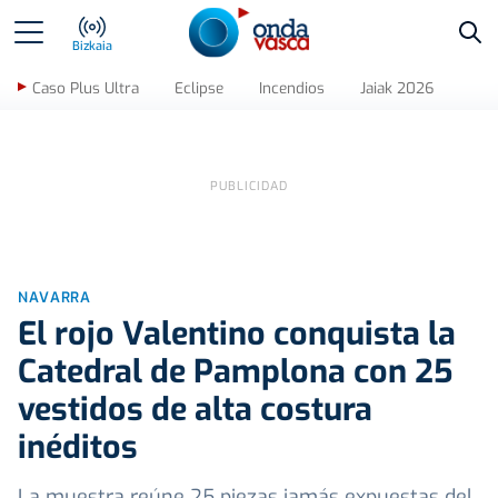
Bus
Bizkaia
Caso Plus Ultra
Eclipse
Incendios
Jaiak 2026
NAVARRA
El rojo Valentino conquista la
Catedral de Pamplona con 25
vestidos de alta costura
inéditos
La muestra reúne 25 piezas jamás expuestas del