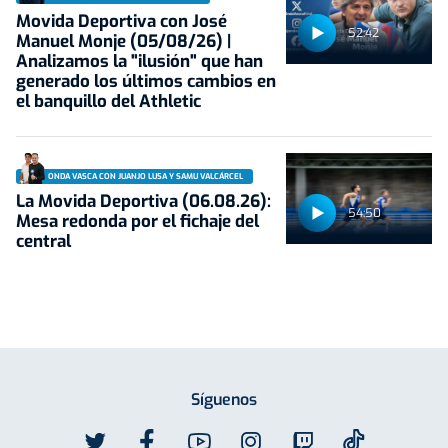
Movida Deportiva con José
52:42
Manuel Monje (05/08/26) |
Analizamos la "ilusión" que han
generado los últimos cambios en
el banquillo del Athletic
ONDA VASCA CON JUANJO LUSA Y SAMU VALCÁRCEL
La Movida Deportiva (06.08.26):
54:50
Mesa redonda por el fichaje del
central
Síguenos