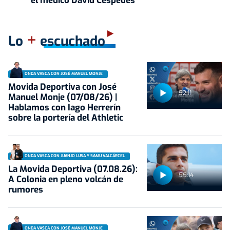
el médico David Céspedes
+
Lo
escuchado
ONDA VASCA CON JOSÉ MANUEL MONJE
Movida Deportiva con José
52:11
Manuel Monje (07/08/26) |
Hablamos con Iago Herrerín
sobre la portería del Athletic
ONDA VASCA CON JUANJO LUSA Y SAMU VALCÁRCEL
La Movida Deportiva (07.08.26):
55:14
A Colonia en pleno volcán de
rumores
ONDA VASCA CON JOSÉ MANUEL MONJE