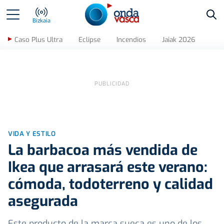
Bus
Bizkaia
Caso Plus Ultra
Eclipse
Incendios
Jaiak 2026
VIDA Y ESTILO
La barbacoa más vendida de
Ikea que arrasará este verano:
cómoda, todoterreno y calidad
asegurada
Este producto de la marca sueca es uno de los