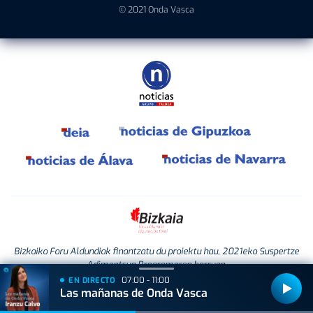
© 2021 Onda Vasca
Bizkaiko Foru Aldundiak finantzatu du proiektu hau, 2021eko Suspertze
Adimentsua Programaren barruan.
Este proyecto ha sido financiado por la Diputación Foral de Bizkaia
07:00 - 11:00
EN DIRECTO
dentro del Programa Reactivación Inteligente 2021.
Las mañanas de Onda Vasca