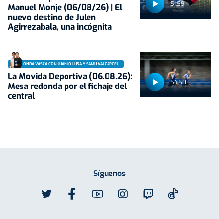
51:59
Manuel Monje (06/08/26) | El
nuevo destino de Julen
Agirrezabala, una incógnita
ONDA VASCA CON JUANJO LUSA Y SAMU VALCÁRCEL
La Movida Deportiva (06.08.26):
54:50
Mesa redonda por el fichaje del
central
Síguenos