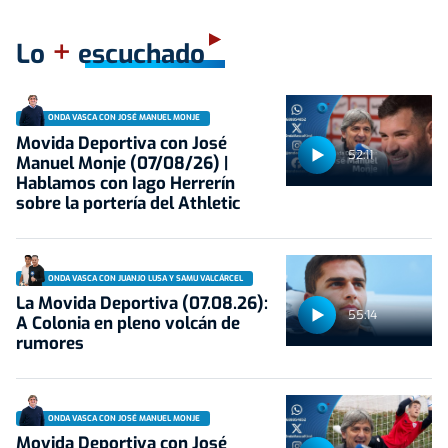
+
Lo
escuchado
ONDA VASCA CON JOSÉ MANUEL MONJE
Movida Deportiva con José
52:11
Manuel Monje (07/08/26) |
Hablamos con Iago Herrerín
sobre la portería del Athletic
ONDA VASCA CON JUANJO LUSA Y SAMU VALCÁRCEL
La Movida Deportiva (07.08.26):
55:14
A Colonia en pleno volcán de
rumores
ONDA VASCA CON JOSÉ MANUEL MONJE
Movida Deportiva con José