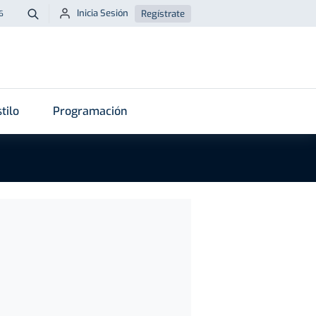
Inicia Sesión
Regístrate
6
Buscar
tilo
Programación