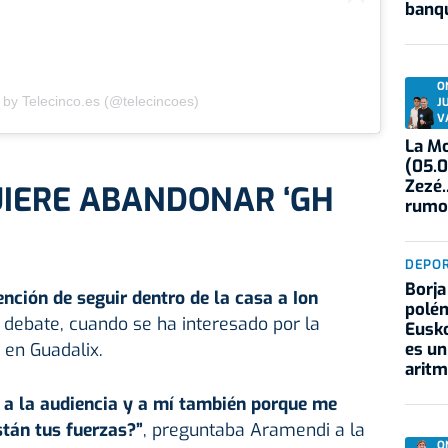
banqu
O
 by Telecinco.es (@telecincoes)
J
V
La Mo
(05.0
Zezé.
UIERE ABANDONAR ‘GH
rumo
DEPO
Borja
ención de seguir dentro de la casa a Ion
polém
l debate, cuando se ha interesado por la
Eusko
es un
 en Guadalix.
aritm
o a la audiencia y a mí también porque me
tán tus fuerzas?”
, preguntaba Aramendi a la
O