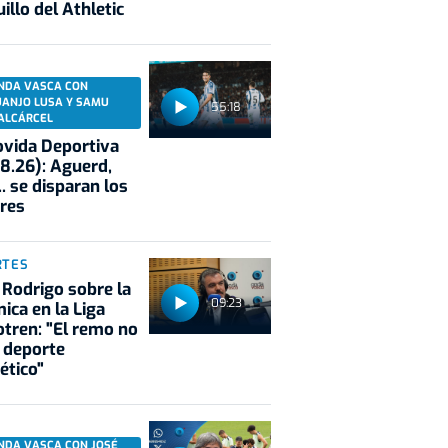
illo del Athletic
NDA VASCA CON
UANJO LUSA Y SAMU
55:18
ALCÁRCEL
vida Deportiva
8.26): Aguerd,
.. se disparan los
res
RTES
 Rodrigo sobre la
09:23
ica en la Liga
tren: "El remo no
 deporte
ético"
NDA VASCA CON JOSÉ