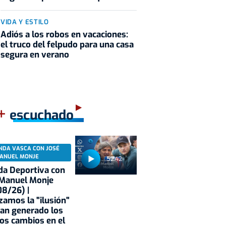
VIDA Y ESTILO
Adiós a los robos en vacaciones:
el truco del felpudo para una casa
segura en verano
+
escuchado
NDA VASCA CON JOSÉ
ANUEL MONJE
52:42
a Deportiva con
 Manuel Monje
8/26) |
zamos la "ilusión"
an generado los
os cambios en el