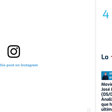
Lo
this post on Instagram
O
M
Movid
José
(05/0
Anali
que h
últim