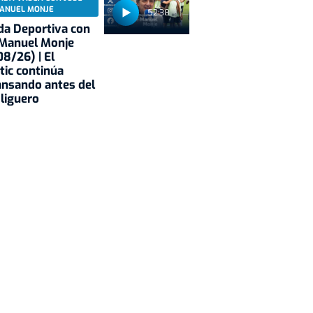
ANUEL MONJE
52:38
a Deportiva con
 Manuel Monje
8/26) | El
tic continúa
nsando antes del
 liguero