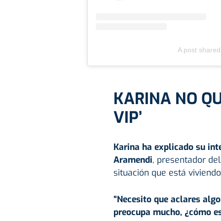
A post shared
KARINA NO Q
VIP’
Karina ha explicado su int
Aramendi
, presentador de
situación que está viviendo
“Necesito que aclares alg
preocupa mucho, ¿cómo es