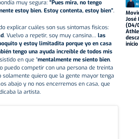
spondía muy segura:
“Pues mira, no tengo
M
mente estoy bien. Estoy contenta, estoy bien”
.
Movid
José
(04/0
 explicar cuáles son sus síntomas físicos:
Athle
ad
. Vuelvo a repetir, soy muy cansina…
las
desca
oquito y estoy limitadita porque yo en casa
inicio
bién tengo una ayuda increíble de todos mis
sistido en que “
mentalmente me siento bien
.
no puedo competir con una persona de treinta
yo solamente quiero que la gente mayor tenga
os abajo y no nos encerremos en casa, que
dicaba la artista.