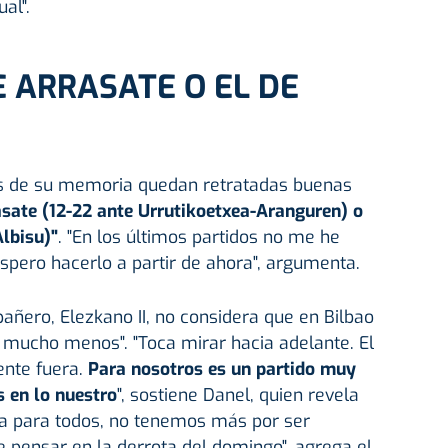
al".
E ARRASATE O EL DE
las de su memoria quedan retratadas buenas
asate (12-22 ante Urrutikoetxea-Aranguren) o
Albisu)"
. "En los últimos partidos no me he
pero hacerlo a partir de ahora", argumenta.
añero, Elezkano II, no considera que en Bilbao
ni mucho menos". "Toca mirar hacia adelante. El
ente fuera.
Para nosotros es un partido muy
 en lo nuestro
", sostiene Danel, quien revela
ma para todos, no tenemos más por ser
 pensar en la derrota del domingo", agrega el