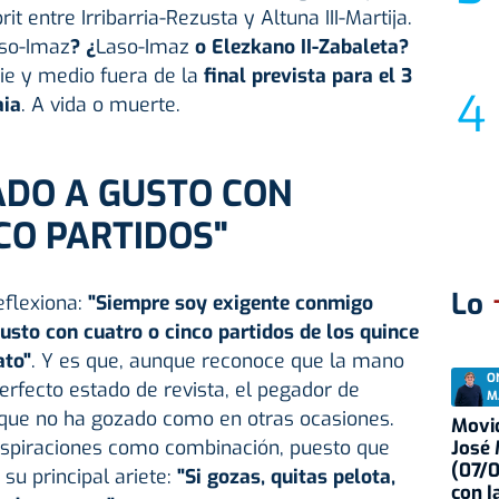
t entre Irribarria-Rezusta y Altuna III-Martija.
so-Imaz
? ¿
Laso-Imaz
o Elezkano II-Zabaleta?
ie y medio fuera de la
final prevista para el 3
aia
. A vida o muerte.
ADO A GUSTO CON
CO PARTIDOS"
Lo
eflexiona:
"Siempre soy exigente conmigo
sto con cuatro o cinco partidos de los quince
ato"
. Y es que, aunque reconoce que la mano
O
rfecto estado de revista, el pegador de
M
 que no ha gozado como en otras ocasiones.
Movid
 aspiraciones como combinación, puesto que
José
(07/
u principal ariete:
"Si gozas, quitas pelota,
con I