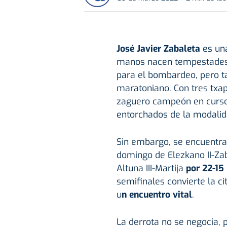
José Javier Zabaleta
es una
manos nacen tempestades. 
para el bombardeo, pero ta
maratoniano. Con tres txa
zaguero campeón en curso–
entorchados de la modalid
Sin embargo, se encuentr
domingo de Elezkano II-Zab
Altuna III-Martija
por 22-15
semifinales convierte la c
u
n encuentro vital
.
La derrota no se negocia, 