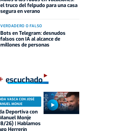
el truco del felpudo para una casa
segura en verano
VERDADERO O FALSO
Bots en Telegram: desnudos
falsos con IA al alcance de
millones de personas
+
escuchado
NDA VASCA CON JOSÉ
ANUEL MONJE
52:11
a Deportiva con
 Manuel Monje
08/26) | Hablamos
ago Herrerín