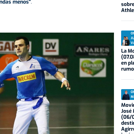
 andas menos"
.
sobre
Athle
O
J
V
La Mo
(07.0
en pl
rumo
O
M
Movid
José
(06/0
desti
Agirr