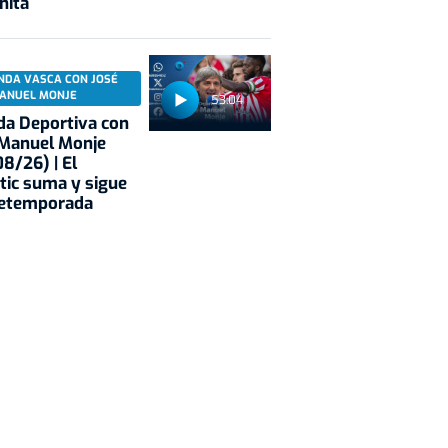
nita
NDA VASCA CON JOSÉ
ANUEL MONJE
53:04
a Deportiva con
 Manuel Monje
8/26) | El
tic suma y sigue
retemporada