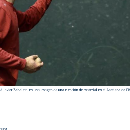
sé Javier Zabaleta, en una imagen de una elección de material en el Astelena de Eib
tura