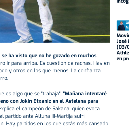
incóg
O
M
Movid
José
(03/0
Athle
o se ha visto que no he gozado en muchos
en p
ero ir para arriba. Es cuestión de rachas. Hay en
o y otros en los que menos. La confianza
rro.
e es algo que se "trabaja".
"Mañana intentaré
eno con Jokin Etxaniz en el Astelena para
 explica el campeón de Sakana, quien evoca
 partido ante Altuna III-Martija sufrí
en. Hay partidos en los que estás más cansado