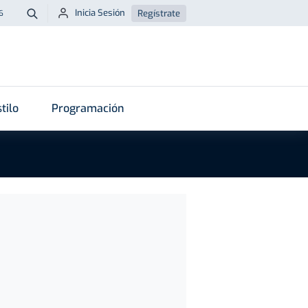
Inicia Sesión
Regístrate
6
Buscar
tilo
Programación