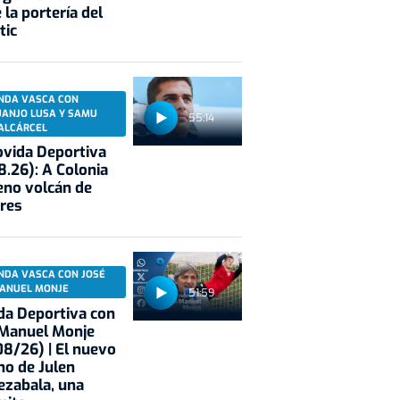
 la portería del
tic
NDA VASCA CON
UANJO LUSA Y SAMU
55:14
ALCÁRCEL
vida Deportiva
8.26): A Colonia
eno volcán de
res
NDA VASCA CON JOSÉ
ANUEL MONJE
51:59
a Deportiva con
 Manuel Monje
8/26) | El nuevo
no de Julen
ezabala, una