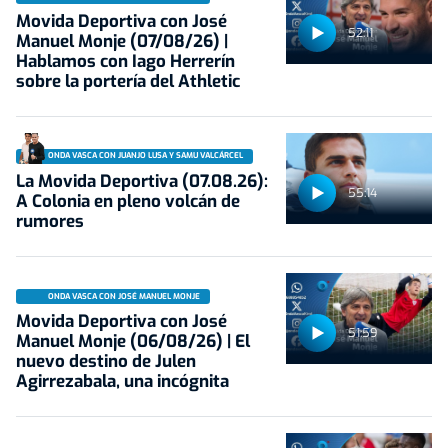
Movida Deportiva con José
52:11
Manuel Monje (07/08/26) |
Hablamos con Iago Herrerín
sobre la portería del Athletic
ONDA VASCA CON JUANJO LUSA Y SAMU VALCÁRCEL
La Movida Deportiva (07.08.26):
55:14
A Colonia en pleno volcán de
rumores
ONDA VASCA CON JOSÉ MANUEL MONJE
Movida Deportiva con José
51:59
Manuel Monje (06/08/26) | El
nuevo destino de Julen
Agirrezabala, una incógnita