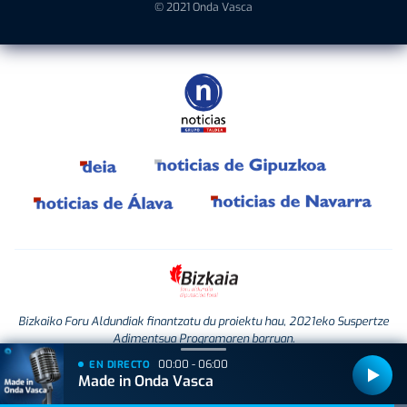
© 2021 Onda Vasca
Bizkaiko Foru Aldundiak finantzatu du proiektu hau, 2021eko Suspertze
Adimentsua Programaren barruan.
Este proyecto ha sido financiado por la Diputación Foral de Bizkaia
00:00 - 06:00
EN DIRECTO
dentro del Programa Reactivación Inteligente 2021.
Made in Onda Vasca